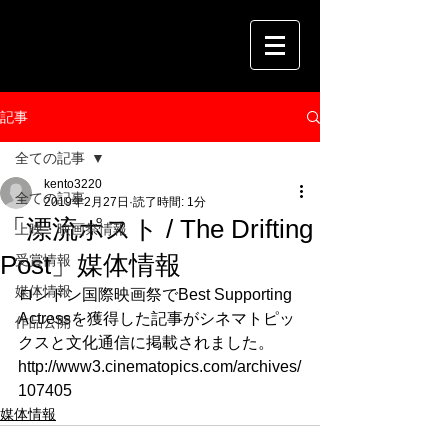
記事
全ての記事
kento3220
全ての記事
2019年2月27日
読了時間: 1分
「漂流ポスト / The Drifting
上映・映画祭情報
Post」媒体情報
受賞情報
媒体情報
ロンドン国際映画祭でBest Supporting 
Actressを獲得した記事がシネマトピッ
作品公開
クスと文化通信に掲載されました。
http://www3.cinematopics.com/archives/
107405
媒体情報